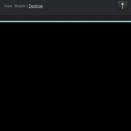
View:
Mobile
|
Desktop