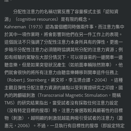
分配性注意力的名稱切實反應了容量模式主張「認知資
源」（cognitive resources）是有限的概念。
Kahneman（1973）認為當個體同時做兩件事，而注意力集中
於其中一項作業時，將會影響到他們在另一件工作上的表現。
這個說法不只強調了分配性注意力本身所具有的彈性，更進一
步暗示分配性注意力必須隨時協調其所分配的注意力資源；例
如有經驗的駕駛在大部分情況下，可以很容易的一邊開車一邊
聽音樂，但是如果突發狀況產生（如前面車輛除然煞車），他
們就會很快的將所有注意力由聽音樂轉移到開車這件任務上
（Robert J. Sternberg，蔣文祁，李玉琇合譯，2004）。這種
主觀且彈性分配注意力資源的論點以受到實證研究之印證，國
內的跨顱磁刺激（Transcranial Magnetic Stimulation，簡稱
TMS）的研究結果指出，當受試者沒有採取任何注意力設定
（沒有特定目標的搜尋）時，注意力會選取較具顯著性的目標
物（刺激），越明顯的刺激就越能夠吸引受試者的注意力（蕭
惠元，2006）。不過，一旦執行有目標性的搜尋（即設定特定